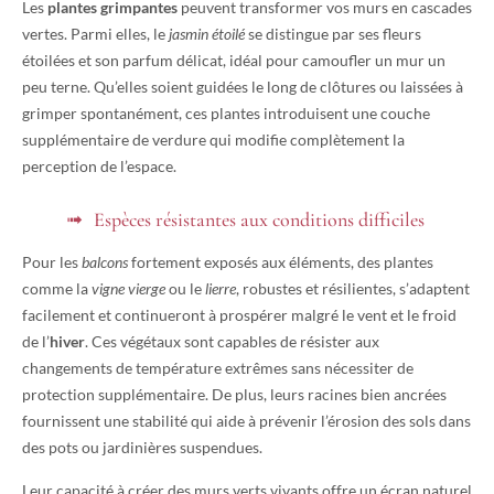
Les
plantes grimpantes
peuvent transformer vos murs en cascades
vertes. Parmi elles, le
jasmin étoilé
se distingue par ses fleurs
étoilées et son parfum délicat, idéal pour camoufler un mur un
peu terne. Qu’elles soient guidées le long de clôtures ou laissées à
grimper spontanément, ces plantes introduisent une couche
supplémentaire de verdure qui modifie complètement la
perception de l’espace.
Espèces résistantes aux conditions difficiles
Pour les
balcons
fortement exposés aux éléments, des plantes
comme la
vigne vierge
ou le
lierre
, robustes et résilientes, s’adaptent
facilement et continueront à prospérer malgré le vent et le froid
de l’
hiver
. Ces végétaux sont capables de résister aux
changements de température extrêmes sans nécessiter de
protection supplémentaire. De plus, leurs racines bien ancrées
fournissent une stabilité qui aide à prévenir l’érosion des sols dans
des pots ou jardinières suspendues.
Leur capacité à créer des murs verts vivants offre un écran naturel