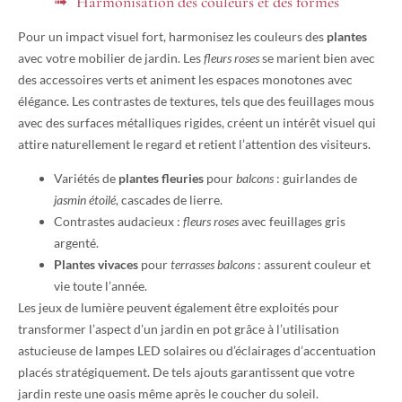
Harmonisation des couleurs et des formes
Pour un impact visuel fort, harmonisez les couleurs des
plantes
avec votre mobilier de jardin. Les
fleurs roses
se marient bien avec
des accessoires verts et animent les espaces monotones avec
élégance. Les contrastes de textures, tels que des feuillages mous
avec des surfaces métalliques rigides, créent un intérêt visuel qui
attire naturellement le regard et retient l’attention des visiteurs.
Variétés de
plantes fleuries
pour
balcons
: guirlandes de
jasmin étoilé
, cascades de lierre.
Contrastes audacieux :
fleurs roses
avec feuillages gris
argenté.
Plantes vivaces
pour
terrasses balcons
: assurent couleur et
vie toute l’année.
Les jeux de lumière peuvent également être exploités pour
transformer l’aspect d’un jardin en pot grâce à l’utilisation
astucieuse de lampes LED solaires ou d’éclairages d’accentuation
placés stratégiquement. De tels ajouts garantissent que votre
jardin reste une oasis même après le coucher du soleil.