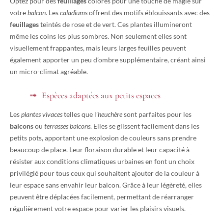
Optez pour des
feuillages
colorés pour une touche de magie sur
votre
balcon
. Les
caladiums
offrent des motifs éblouissants avec des
feuillages
teintés de rose et de vert. Ces plantes illumineront
même les coins les plus sombres. Non seulement elles sont
visuellement frappantes, mais leurs larges feuilles peuvent
également apporter un peu d’ombre supplémentaire, créant ainsi
un micro-climat agréable.
Espèces adaptées aux petits espaces
Les
plantes vivaces
telles que l’
heuchère
sont parfaites pour les
balcons
ou
terrasses balcons
. Elles se glissent facilement dans les
petits pots, apportant une explosion de couleurs sans prendre
beaucoup de place. Leur floraison durable et leur capacité à
résister aux conditions climatiques urbaines en font un choix
privilégié pour tous ceux qui souhaitent ajouter de la couleur à
leur espace sans envahir leur balcon. Grâce à leur légèreté, elles
peuvent être déplacées facilement, permettant de réarranger
régulièrement votre espace pour varier les plaisirs visuels.