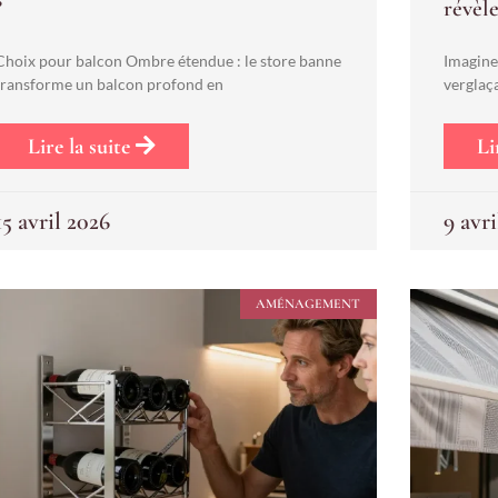
?
révèle
Choix pour balcon Ombre étendue : le store banne
Imagine
transforme un balcon profond en
verglaç
Lire la suite
Li
15 avril 2026
9 avri
AMÉNAGEMENT