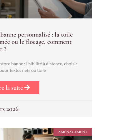
banne personnalisé : la toile
mée ou le flocage, comment
r ?
store banne : lisibilité à distance, choisir
pour textes nets ou toile
re la suite
rs 2026
AMÉNAGEMENT