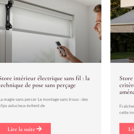
Store intérieur électrique sans fil : la
Store 
technique de pose sans perçage
critèr
amén
La magie sans percer Le montage sans trous : des
clips astucieux évitent de
Fraîche
cette in
Lire la suite
Li