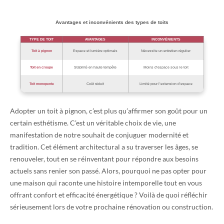
Avantages et inconvénients des types de toits
TYPE DE TOIT
AVANTAGES
INCONVÉNIENTS
Toit à pignon
Espace et lumière optimals
Nécessite un entretien régulier
Toit en croupe
Stabilité en haute tempête
Moins d’espace sous le toit
Toit monopente
Coût réduit
Limité pour l’extension d’espace
Adopter un toit à pignon, c’est plus qu’affirmer son goût pour un
certain esthétisme. C’est un véritable choix de vie, une
manifestation de notre souhait de conjuguer modernité et
tradition. Cet élément architectural a su traverser les âges, se
renouveler, tout en se réinventant pour répondre aux besoins
actuels sans renier son passé. Alors, pourquoi ne pas opter pour
une maison qui raconte une histoire intemporelle tout en vous
offrant confort et efficacité énergétique ? Voilà de quoi réfléchir
sérieusement lors de votre prochaine rénovation ou construction.