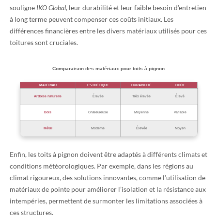
souligne
IKO Global
, leur durabilité et leur faible besoin d’entretien
à long terme peuvent compenser ces coûts initiaux. Les
différences financières entre les divers matériaux utilisés pour ces
toitures sont cruciales.
Comparaison des matériaux pour toits à pignon
MATÉRIAU
ESTHÉTIQUE
DURABILITÉ
COÛT
Ardoise naturelle
Élevée
Très élevée
Élevé
Bois
Chaleureuse
Moyenne
Variable
Métal
Moderne
Élevée
Moyen
Enfin, les toits à pignon doivent être adaptés à différents climats et
conditions météorologiques. Par exemple, dans les régions au
climat rigoureux, des solutions innovantes, comme l’utilisation de
matériaux de pointe pour améliorer l’isolation et la résistance aux
intempéries, permettent de surmonter les limitations associées à
ces structures.