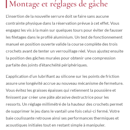
Montage et réglages de gâche
L’insertion de la nouvelle serrure doit se faire sans aucune
contrainte physique dans la réservation prévue à cet effet. Vous
engagez les vis à la main sur quelques tours pour éviter de fausser
les filetages dans le profilé aluminium. Un test de fonctionnement
manuel en position ouverte valide la course complète des trois
crochets avant de tenter un verrouillage réel. Vous ajustez ensuite
la position des gâches murales pour obtenir une compression
parfaite des joints d’étanchéité périphériques.
L’application d’un lubrifiant au silicone sur les points de friction
assure une longévité accrue au nouveau mécanisme de fermeture.
Vous évitez les graisses épaisses qui retiennent la poussière et
finissent par créer une pâte abrasive destructrice pour les
ressorts. Un réglage millimétré de la hauteur des crochets permet
de supprimer le jeu dans le vantail une fois celui-ci fermé. Votre
baie coulissante retrouve ainsi ses performances thermiques et
acoustiques initiales tout en restant simple à manipuler.