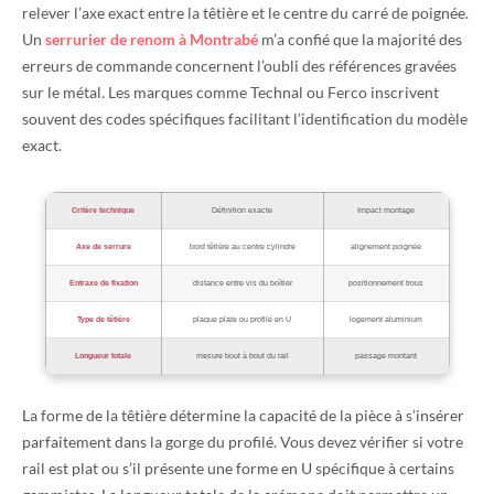
relever l’axe exact entre la têtière et le centre du carré de poignée.
Un
serrurier de renom à Montrabé
m’a confié que la majorité des
erreurs de commande concernent l’oubli des références gravées
sur le métal. Les marques comme Technal ou Ferco inscrivent
souvent des codes spécifiques facilitant l’identification du modèle
exact.
Critère technique
Définition exacte
Impact montage
Axe de serrure
bord têtière au centre cylindre
alignement poignée
Entraxe de fixation
distance entre vis du boîtier
positionnement trous
Type de têtière
plaque plate ou profilé en U
logement aluminium
Longueur totale
mesure bout à bout du rail
passage montant
La forme de la têtière détermine la capacité de la pièce à s’insérer
parfaitement dans la gorge du profilé. Vous devez vérifier si votre
rail est plat ou s’il présente une forme en U spécifique à certains