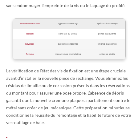
sans endommager l’empreinte de la vis ou le laquage du profilé.
Marque menuiserie
Type de verrouillage
Spécificité technique
Technal
série GY ou Soleal
pênes basculants
Kawneer
systèmes encastrés
têtières plates inox
Schüco
mécanismes propriétaires
entraxes étroits
La vérification de l’état des vis de fixation est une étape cruciale
avant d’installer la nouvelle pièce de rechange. Vous éliminez les
résidus de limaille ou de corrosion présents dans les réservations
du montant pour assurer une pose propre. L’absence de débris
garantit que la nouvelle crémone plaquera parfaitement contre le
métal sans créer de jeu mécanique. Cette préparation minutieuse
conditionne la réussite du remontage et la fiabilité future de votre
verrouillage de baie.