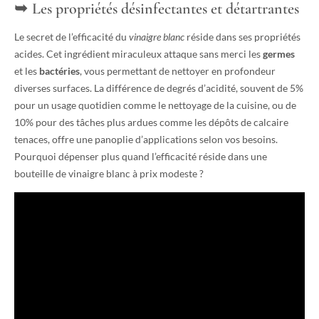
Les propriétés désinfectantes et détartrantes
Le secret de l’efficacité du
vinaigre blanc
réside dans ses propriétés
acides. Cet ingrédient miraculeux attaque sans merci les
germes
et les
bactéries
, vous permettant de nettoyer en profondeur
diverses surfaces. La différence de degrés d’acidité, souvent de 5%
pour un usage quotidien comme le nettoyage de la cuisine, ou de
10% pour des tâches plus ardues comme les dépôts de calcaire
tenaces, offre une panoplie d’applications selon vos besoins.
Pourquoi dépenser plus quand l’efficacité réside dans une
bouteille de vinaigre blanc à prix modeste ?