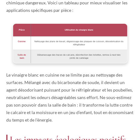
chimique dangereux. Voici un tableau pour mieux visualiser les
applications spécifiques par pièce :
Pièce
Utilisation du vinaigre blanc
Cuisine
Nettoyage des plans de travail, dégraissage des plaques de cuisson, désodorisation du
réfrigérateur
Salle de
Débarrassage des traces de calcaire, désinfection des toilettes, remise à neuf des
bain
joints de carrelage
Le vinaigre blanc en cuisine ne se limite pas au nettoyage des
surfaces. Mélangé avec du bicarbonate de soude, il devient un
agent désodorisant puissant pour le réfrigérateur et les poubelles,
neutralisant les odeurs désagréables sans effort. Ne sous-estimez
pas son pouvoir dans la salle de bain : il transforme la lutte contre
le calcaire et la moisissure en un jeu d’enfant, tout en économisant
du temps et de l’énergie.
Les impacts écologiques positifs