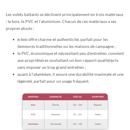
Les volets battants se déclinent principalement en trois matériaux
: le bois, le PVC et l’aluminium. Chacun de ces matériaux a ses
propres atouts :
le bois
offre charme et authenticité, parfait pour les
demeures traditionnelles ou les maisons de campagne ;
le
PVC
, économique et nécessitant peu d’entretien, convient
aux propriétaires souhaitant un bon rapport qualité/prix
sans imposer un trop grand entretien ;
quant à l’
aluminium
, il assure une durabilité maximale et une
légèreté, parfait pour un usage fréquent.
MATÉRIAU
DURABILITÉ
COÛT (€)
ENTRETIEN
Bois
Élevée
100 – 300
Régulier
PVC
Moyenne
55 – 150
Faible
Aluminium
Très élevée
150 – 700
Faible