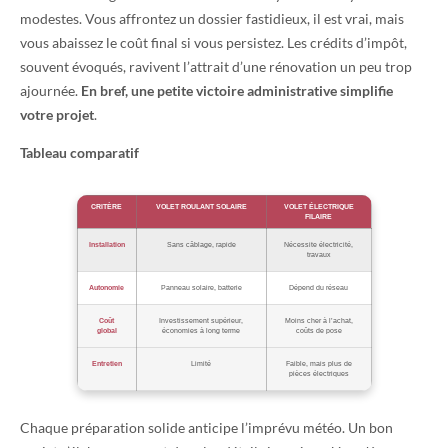
modestes. Vous affrontez un dossier fastidieux, il est vrai, mais
vous abaissez le coût final si vous persistez. Les crédits d’impôt,
souvent évoqués, ravivent l’attrait d’une rénovation un peu trop
ajournée.
En bref, une petite victoire administrative simplifie
votre projet
.
Tableau comparatif
CRITÈRE
VOLET ROULANT SOLAIRE
VOLET ÉLECTRIQUE
FILAIRE
Installation
Sans câblage, rapide
Nécessite électricité,
travaux
Autonomie
Panneau solaire, batterie
Dépend du réseau
Coût
Investissement supérieur,
Moins cher à l’achat,
global
économies à long terme
coûts de pose
Entretien
Limité
Faible, mais plus de
pièces électriques
Chaque préparation solide anticipe l’imprévu météo. Un bon