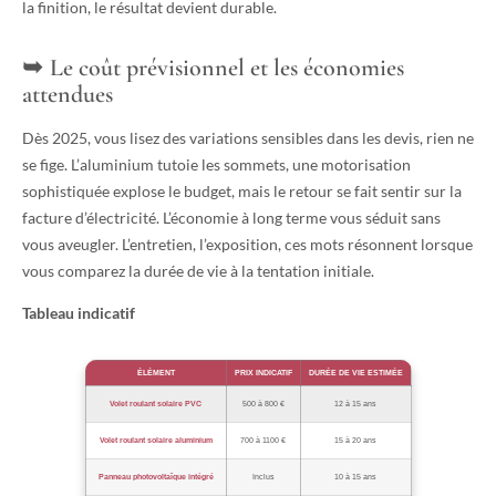
la finition, le résultat devient durable.
Le coût prévisionnel et les économies
attendues
Dès 2025, vous lisez des variations sensibles dans les devis, rien ne
se fige. L’aluminium tutoie les sommets, une motorisation
sophistiquée explose le budget, mais le retour se fait sentir sur la
facture d’électricité. L’économie à long terme vous séduit sans
vous aveugler. L’entretien, l’exposition, ces mots résonnent lorsque
vous comparez la durée de vie à la tentation initiale.
Tableau indicatif
ÉLÉMENT
PRIX INDICATIF
DURÉE DE VIE ESTIMÉE
Volet roulant solaire PVC
500 à 800 €
12 à 15 ans
Volet roulant solaire aluminium
700 à 1100 €
15 à 20 ans
Panneau photovoltaïque intégré
Inclus
10 à 15 ans